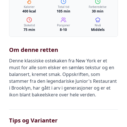
Kalorier
Total tid
Forberedelse
400 kcal
105 min
30 min
Steketid
Porsjoner
Nivå
75 min
8-10
Middels
Om denne retten
Denne klassiske ostekaken fra New York er et
must for alle som elsker en sømløs tekstur og en
balansert, kremet smak. Oppskriften, som
stammer fra den legendariske Junior's Restaurant
i Brooklyn, har gått i arv i generasjoner og er et
ikon blant bakeelskere over hele verden.
Tips og Varianter