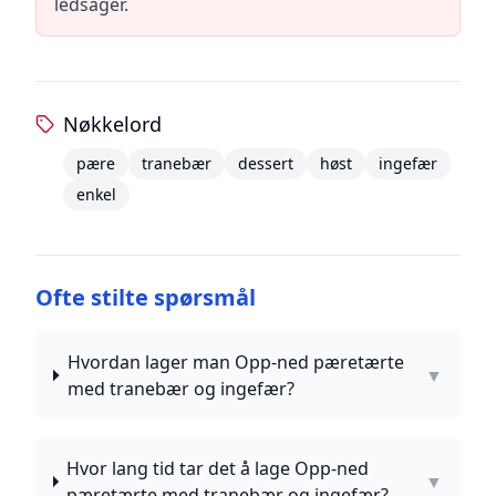
ledsager.
Nøkkelord
pære
tranebær
dessert
høst
ingefær
enkel
Ofte stilte spørsmål
Hvordan lager man Opp-ned pæretærte
▼
med tranebær og ingefær?
Hvor lang tid tar det å lage Opp-ned
▼
pæretærte med tranebær og ingefær?