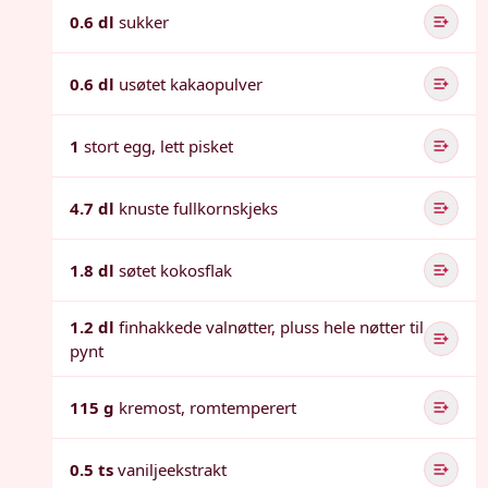
0.6 dl
sukker
0.6 dl
usøtet kakaopulver
1
stort egg, lett pisket
4.7 dl
knuste fullkornskjeks
1.8 dl
søtet kokosflak
1.2 dl
finhakkede valnøtter, pluss hele nøtter til
pynt
115 g
kremost, romtemperert
0.5 ts
vaniljeekstrakt