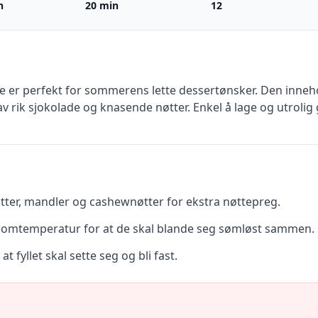
n
20 min
12
e er perfekt for sommerens lette dessertønsker. Den inneho
 av rik sjokolade og knasende nøtter. Enkel å lage og utrolig
tter, mandler og cashewnøtter for ekstra nøttepreg.
 romtemperatur for at de skal blande seg sømløst sammen.
t fyllet skal sette seg og bli fast.