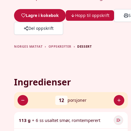
Lagre i kokebok
Hopp til oppskrift
S
Del oppskrift
NORGES MATFAT
›
OPPSKRIFTER
›
DESSERT
Ingredienser
12
porsjoner
113 g
+ 6 ss usaltet smør, romtemperert