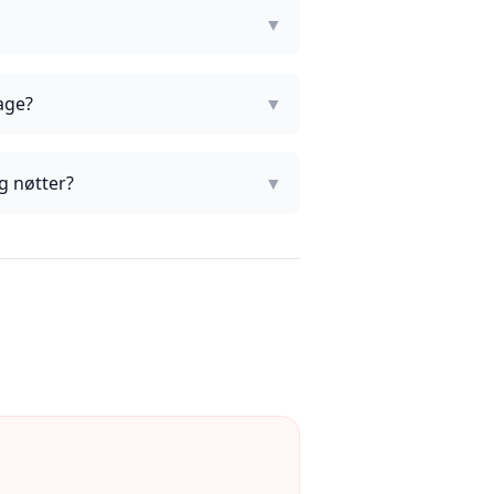
▼
age?
▼
g nøtter?
▼