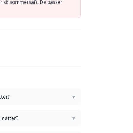
 frisk sommersaft. De passer
tter?
▼
 nøtter?
▼