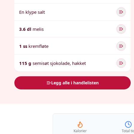
En klype salt
3.6 dl
melis
1 ss
kremfløte
115 g
semisøt sjokolade, hakket
Legg alle i handlelisten
Kalorier
Total ti