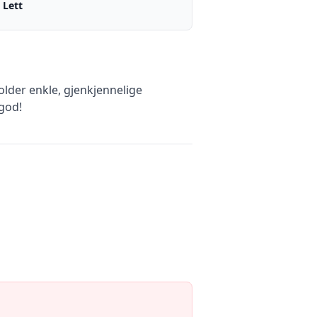
Lett
lder enkle, gjenkjennelige
 god!