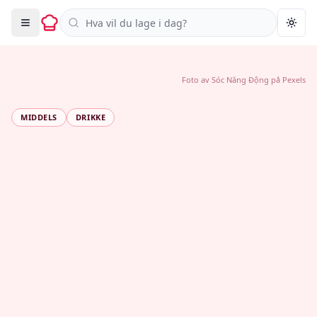
Søk i oppskrifter
Togg
Foto av
Sóc Năng Động
på
Pexels
MIDDELS
DRIKKE