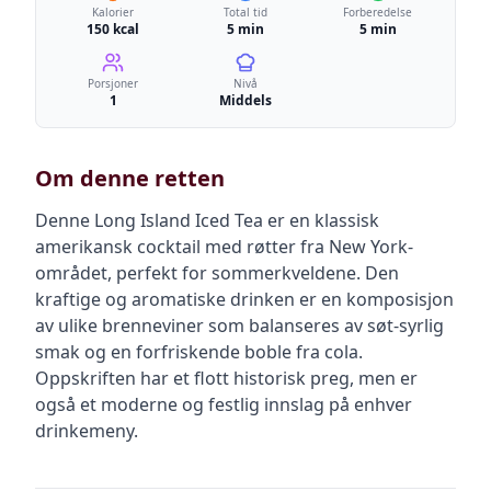
Kalorier
Total tid
Forberedelse
150 kcal
5 min
5 min
Porsjoner
Nivå
1
Middels
Om denne retten
Denne Long Island Iced Tea er en klassisk
amerikansk cocktail med røtter fra New York-
området, perfekt for sommerkveldene. Den
kraftige og aromatiske drinken er en komposisjon
av ulike brenneviner som balanseres av søt-syrlig
smak og en forfriskende boble fra cola.
Oppskriften har et flott historisk preg, men er
også et moderne og festlig innslag på enhver
drinkemeny.