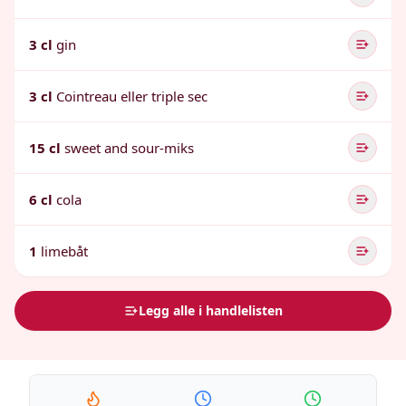
3 cl
gin
3 cl
Cointreau eller triple sec
15 cl
sweet and sour-miks
6 cl
cola
1
limebåt
Legg alle i handlelisten