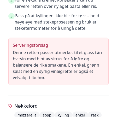
For en ekstra kremet konsistens kan du
2
servere retten over nylaget pasta eller ris.
Pass på at kyllingen ikke blir for tørr – hold
3
nøye øye med stekeprosessen og bruk et
steketermometer for å unngå dette.
Serveringsforslag
Denne retten passer utmerket til et glass tørr
hvitvin med hint av sitrus for å løfte og
balansere de rike smakene. En enkel, grønn
salat med en syrlig vinaigrette er også et
velvalgt tilbehør.
Nøkkelord
mozzarella
sopp
kylling
enkel
rask