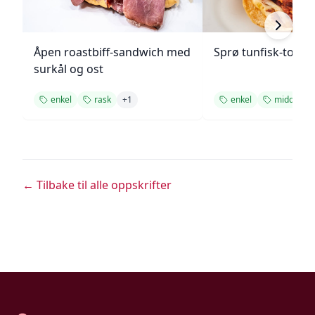
Åpen roastbiff-sandwich med
Sprø tunfisk-tosta
surkål og ost
enkel
rask
+
1
enkel
middag
← Tilbake til alle oppskrifter