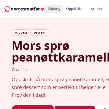
norgesmatfat
Meny
Oppskrifter
Artikler
MIDDELS
DESSERT
Mors sprø
peanøttkaramel
25
min
Oppskrift på mors sprø peanøttkaramell, e
sprø dessert som er perfekt til helgen elle
Prøv den i dag!