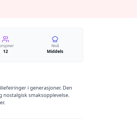
orsjoner
Nivå
12
Middels
iefeiringer i generasjoner. Den
g nostalgisk smaksopplevelse.
er.