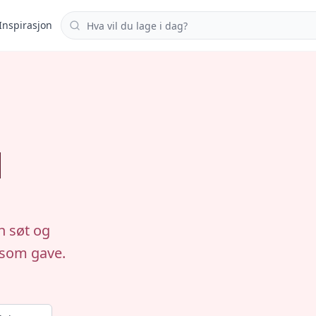
Søk i oppskrifter
Inspirasjon
l
n søt og
r som gave.