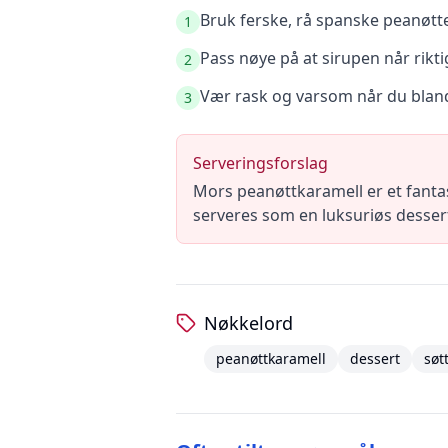
Bruk ferske, rå spanske peanøtte
1
Pass nøye på at sirupen når rikt
2
Vær rask og varsom når du bland
3
Serveringsforslag
Mors peanøttkaramell er et fantas
serveres som en luksuriøs dessert
Nøkkelord
peanøttkaramell
dessert
søt