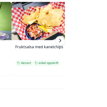
Fruktsalsa med kanelchips
Jordbær- og Ang
dessert
dessert
enkel oppskrift
dessert
enkel