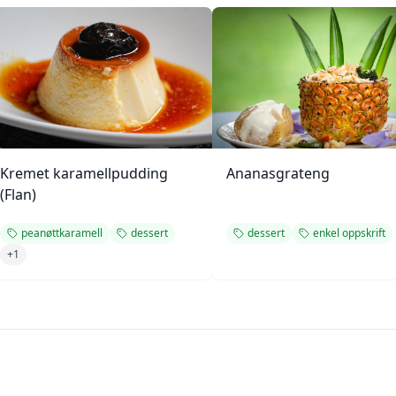
Kremet karamellpudding
Ananasgrateng
(Flan)
peanøttkaramell
dessert
dessert
enkel oppskrift
+
1