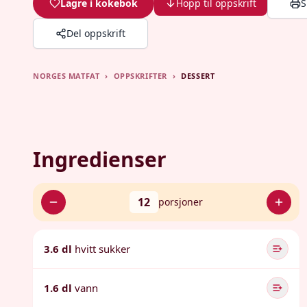
Lagre i kokebok
Hopp til oppskrift
S
Del oppskrift
NORGES MATFAT
›
OPPSKRIFTER
›
DESSERT
Ingredienser
12
porsjoner
3.6 dl
hvitt sukker
1.6 dl
vann