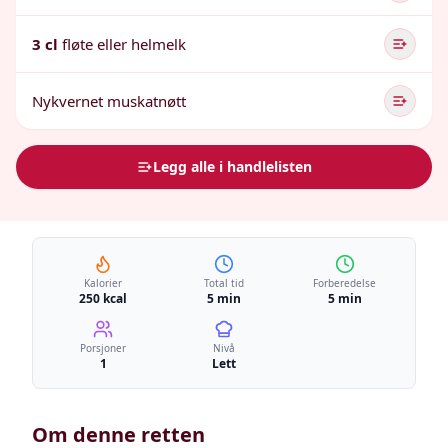
3 cl
fløte eller helmelk
Nykvernet muskatnøtt
Legg alle i handlelisten
Kalorier
Total tid
Forberedelse
250 kcal
5 min
5 min
Porsjoner
Nivå
1
Lett
Om denne retten