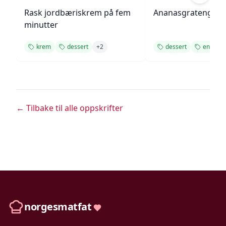
Rask jordbæriskrem på fem
Ananasgrateng
minutter
krem
dessert
+
2
dessert
enkel
← Tilbake til alle oppskrifter
norgesmatfat