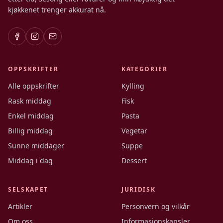
kjøkkenet trenger akkurat nå.
OPPSKRIFTER
KATEGORIER
Alle oppskrifter
Kylling
Rask middag
Fisk
Enkel middag
Pasta
Billig middag
Vegetar
Sunne middager
Suppe
Middag i dag
Dessert
SELSKAPET
JURIDISK
Artikler
Personvern og vilkår
Om oss
Informasjonskapsler