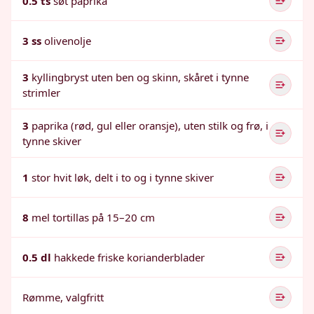
0.5 ts
søt paprika
3 ss
olivenolje
3
kyllingbryst uten ben og skinn, skåret i tynne
strimler
3
paprika (rød, gul eller oransje), uten stilk og frø, i
tynne skiver
1
stor hvit løk, delt i to og i tynne skiver
8
mel tortillas på 15–20 cm
0.5 dl
hakkede friske korianderblader
Rømme, valgfritt