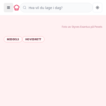
Søk i oppskrifter
Togg
Foto av
Styves Exantus
på
Pexels
MIDDELS
HOVEDRETT