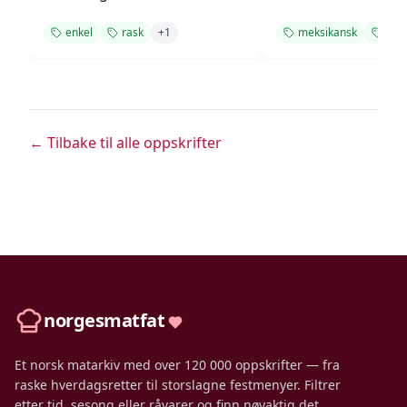
enkel
rask
+
1
meksikansk
enk
← Tilbake til alle oppskrifter
norgesmatfat
Et norsk matarkiv med over 120 000 oppskrifter — fra
raske hverdagsretter til storslagne festmenyer. Filtrer
etter tid, sesong eller råvarer og finn nøyaktig det