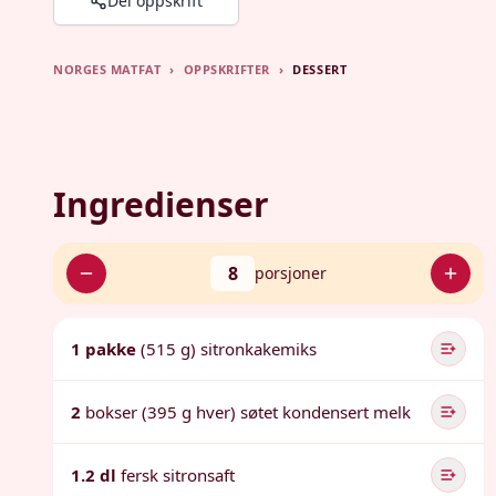
Del oppskrift
NORGES MATFAT
›
OPPSKRIFTER
›
DESSERT
Ingredienser
8
porsjoner
1 pakke
(515 g) sitronkakemiks
2
bokser (395 g hver) søtet kondensert melk
1.2 dl
fersk sitronsaft