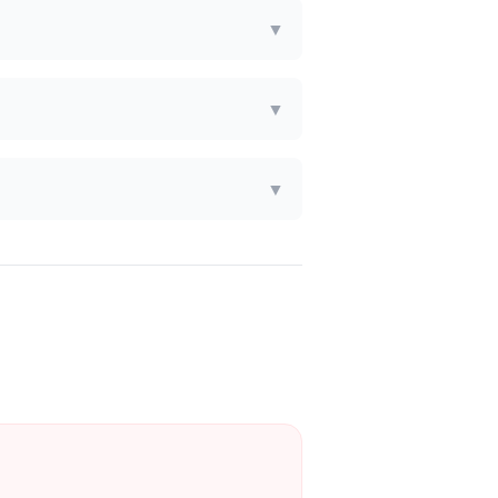
▼
▼
▼