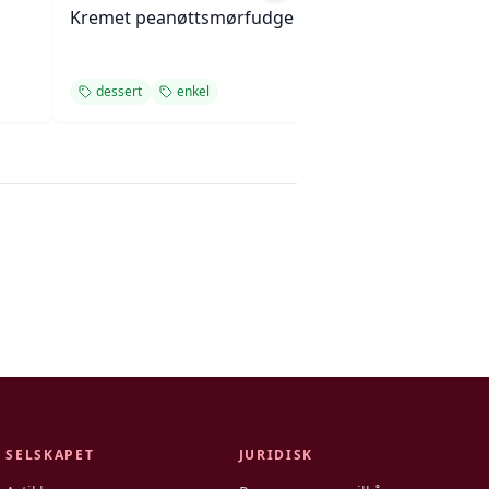
Kremet peanøttsmørfudge
Fruktpizza med 
friske bær
dessert
enkel
dessert
som
SELSKAPET
JURIDISK