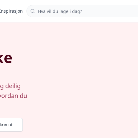
Søk i oppskrifter
Inspirasjon
ke
g deilig
hvordan du
kriv ut