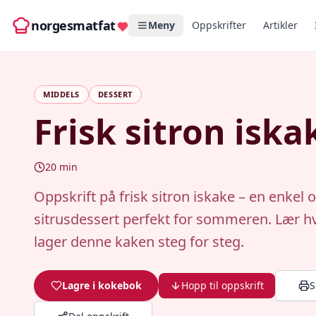
norgesmatfat
Meny
Oppskrifter
Artikler
MIDDELS
DESSERT
Frisk sitron iska
20
min
Oppskrift på frisk sitron iskake – en enkel o
sitrusdessert perfekt for sommeren. Lær 
lager denne kaken steg for steg.
Lagre i kokebok
Hopp til oppskrift
S