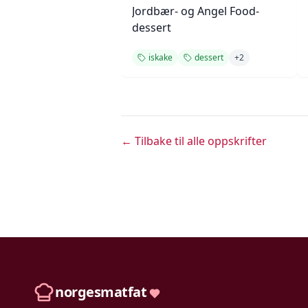
Jordbær- og Angel Food-
dessert
iskake
dessert
+
2
← Tilbake til alle oppskrifter
norgesmatfat