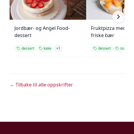
Jordbær- og Angel Food-
Fruktpizza med kr
dessert
friske bær
dessert
kake
+
1
dessert
somme
← Tilbake til alle oppskrifter