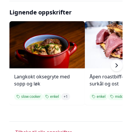
Lignende oppskrifter
Langkokt oksegryte med
Åpen roastbiff-sa
sopp og løk
surkål og ost
slow cooker
enkel
+
1
enkel
middag