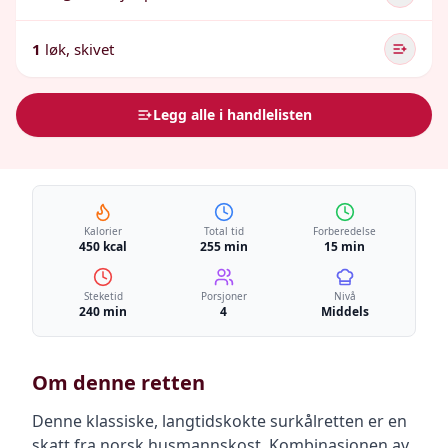
1
løk, skivet
Legg alle i handlelisten
Kalorier
Total tid
Forberedelse
450 kcal
255 min
15 min
Steketid
Porsjoner
Nivå
240 min
4
Middels
Om denne retten
Denne klassiske, langtidskokte surkålretten er en
skatt fra norsk husmannskost. Kombinasjonen av