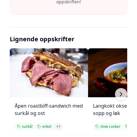
oppskriften!
Lignende oppskrifter
Åpen roastbiff-sandwich med
Langkokt oksegry
surkål og ost
sopp og løk
surkål
enkel
+
1
slow cooker
enk