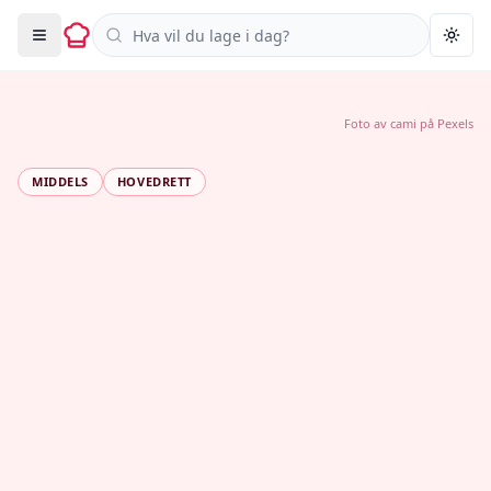
Søk i oppskrifter
Togg
Foto av
cami
på
Pexels
MIDDELS
HOVEDRETT