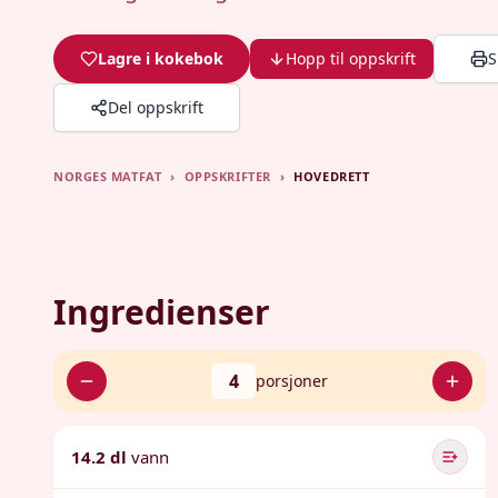
Lagre i kokebok
Hopp til oppskrift
S
Del oppskrift
NORGES MATFAT
›
OPPSKRIFTER
›
HOVEDRETT
Ingredienser
4
porsjoner
14.2 dl
vann