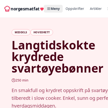
norgesmatfat
Meny
Oppskrifter
Artikler
MIDDELS
HOVEDRETT
Langtidskokte
krydrede
svartøyebønner
250
min
En smakfull og krydret oppskrift på svart
tilberedt i slow cooker. Enkel, sunn og perfe
hverdagsmiddagen.