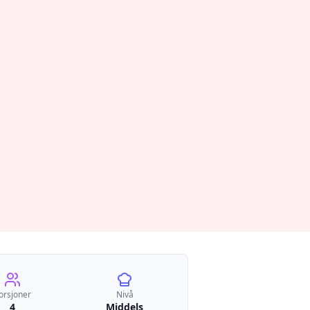
orsjoner
Nivå
4
Middels