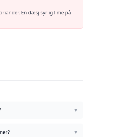
riander. En dæsj syrlig lime på
?
▼
nner?
▼