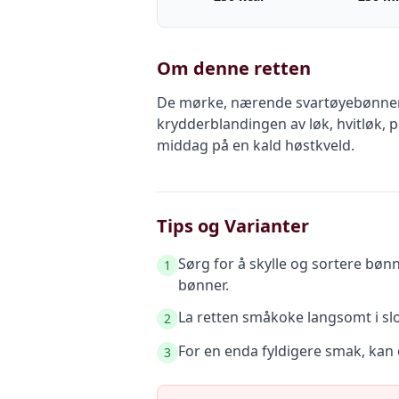
Om denne retten
De mørke, nærende svartøyebønnene 
krydderblandingen av løk, hvitløk, 
middag på en kald høstkveld.
Tips og Varianter
Sørg for å skylle og sortere bøn
1
bønner.
La retten småkoke langsomt i slo
2
For en enda fyldigere smak, kan d
3