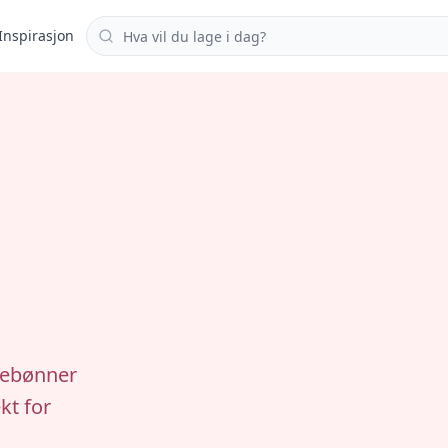
Søk i oppskrifter
Inspirasjon
øyebønner
kt for