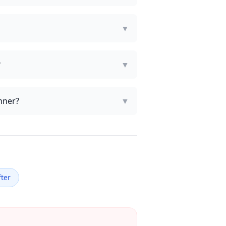
▼
?
▼
nner?
▼
ter