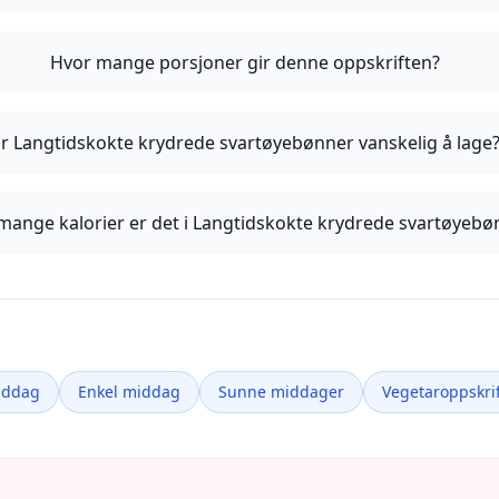
Hvor mange porsjoner gir denne oppskriften?
r Langtidskokte krydrede svartøyebønner vanskelig å lage
mange kalorier er det i Langtidskokte krydrede svartøyebø
iddag
Enkel middag
Sunne middager
Vegetaroppskrif