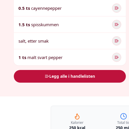
0.5 ts
cayennepepper
1.5 ts
spisskummen
salt, etter smak
1 ts
malt svart pepper
Legg alle i handlelisten
Kalorier
Total ti
250 kcal
250 m