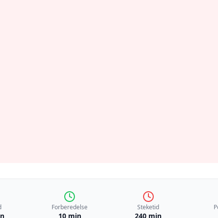
d
Forberedelse
Steketid
P
in
10 min
240 min