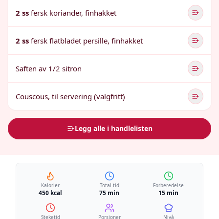
2 ss
fersk koriander, finhakket
2 ss
fersk flatbladet persille, finhakket
Saften av 1/2 sitron
Couscous, til servering (valgfritt)
Legg alle i handlelisten
Kalorier
Total tid
Forberedelse
450 kcal
75 min
15 min
Steketid
Porsjoner
Nivå