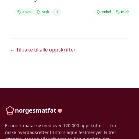
enkel
rask
+
1
enkel
middag
← Tilbake til alle oppskrifter
norgesmatfat
Et norsk matarkiv med over 120 000 oppskrifter — fra
raske hverdagsretter til storslagne festmenyer. Filtrer