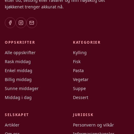
etter tid, sesong eller råvarer og finn nøyaktig det
kjøkkenet trenger akkurat nå.
OPPSKRIFTER
KATEGORIER
Alle oppskrifter
Kylling
Rask middag
Fisk
Enkel middag
Pasta
Billig middag
Vegetar
Sunne middager
Suppe
Middag i dag
Dessert
SELSKAPET
JURIDISK
Artikler
Personvern og vilkår
Om oss
Informasjonskapsler