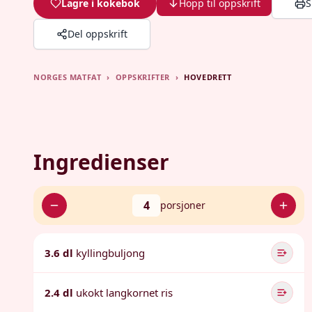
Lagre i kokebok
Hopp til oppskrift
S
Del oppskrift
NORGES MATFAT
›
OPPSKRIFTER
›
HOVEDRETT
Ingredienser
4
porsjoner
3.6 dl
kyllingbuljong
2.4 dl
ukokt langkornet ris