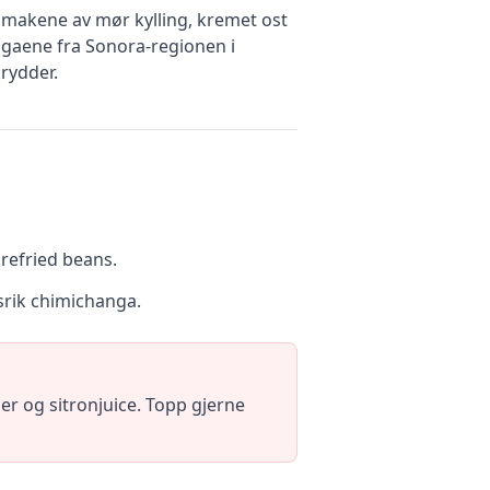
smakene av mør kylling, kremet ost
angaene fra Sonora-regionen i
rydder.
refried beans.
ksrik chimichanga.
er og sitronjuice. Topp gjerne