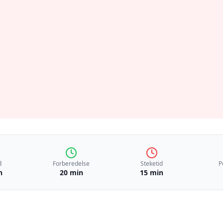
d
Forberedelse
Steketid
P
n
20 min
15 min