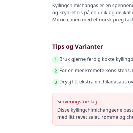
Kyllingchimichangas er en spennend
og krydret ris på en unik og delikat
Mexico, men med et norsk preg takk
Tips og Varianter
Bruk gjerne ferdig kokte kyllingbr
1
For en mer kremete konsistens, k
2
Drysj litt ekstra enchiladasaus 
3
Serveringsforslag
Disse kyllingchimichangaene passe
med litt revet salat, rømme og c