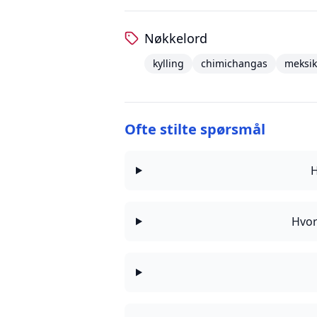
Nøkkelord
kylling
chimichangas
meksi
Ofte stilte spørsmål
H
Hvor