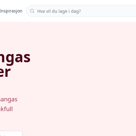
Søk i oppskrifter
Inspirasjon
ngas
er
changas
kfull