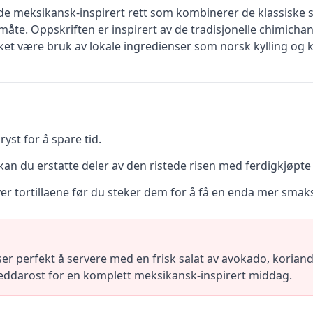
e meksikansk-inspirert rett som kombinerer de klassiske 
 måte. Oppskriften er inspirert av de tradisjonelle chimich
et være bruk av lokale ingredienser som norsk kylling og k
yst for å spare tid.
an du erstatte deler av den ristede risen med ferdigkjøpte 
over tortillaene før du steker dem for å få en enda mer sma
r perfekt å servere med en frisk salat av avokado, koriand
heddarost for en komplett meksikansk-inspirert middag.