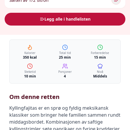
Saften av 1/2 sitron
Legg alle i handlelisten
Kalorier
Total tid
Forberedelse
350 kcal
25 min
15 min
Steketid
Porsjoner
Nivå
10 min
4
Middels
Om denne retten
Kyllingfajitas er en sprø og fyldig meksikansk
klassiker som bringer hele familien sammen rundt
middagsbordet. Kombinasjonen av saftige
kyllingstrimler, søte paprikaer og fyrige krydderier