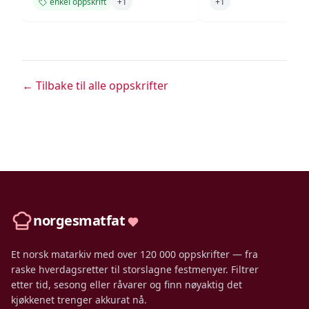
enkel oppskrift
+
1
+
1
← Tilbake til alle oppskrifter
norgesmatfat
Et norsk matarkiv med over 120 000 oppskrifter — fra
raske hverdagsretter til storslagne festmenyer. Filtrer
etter tid, sesong eller råvarer og finn nøyaktig det
kjøkkenet trenger akkurat nå.