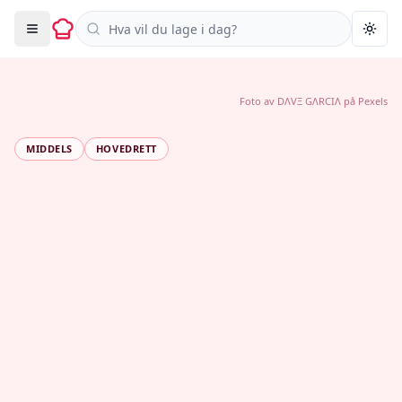
Søk i oppskrifter
Togg
Foto av
DΛVΞ GΛRCIΛ
på
Pexels
MIDDELS
HOVEDRETT