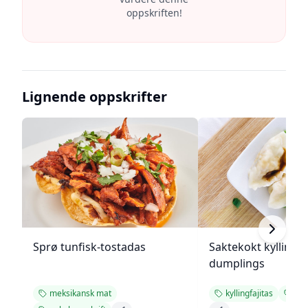
oppskriften!
Lignende oppskrifter
Sprø tunfisk-tostadas
Saktekokt kylling 
dumplings
meksikansk mat
kyllingfajitas
enk