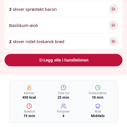
2
skiver sprøstekt bacon
Basilikum-aioli
2
skiver ristet toskansk brød
Legg alle i handlelisten
Kalorier
Total tid
Forberedelse
450 kcal
25 min
10 min
Steketid
Porsjoner
Nivå
15 min
4
Middels