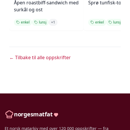
Åpen roastbiff-sandwich med
Sprø tunfisk-tosta
surkål og ost
enkel
lunsj
+
1
enkel
lunsj
+
1
← Tilbake til alle oppskrifter
norgesmatfat
Et norsk matarkiv med over 120 000 oppskrifter — fra