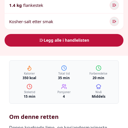
1.4 kg
flankestek
Kosher-salt etter smak
Legg alle i handlelisten
Kalorier
Total tid
Forberedelse
350 kcal
35 min
20 min
Steketid
Porsjoner
Nivå
15 min
4
Middels
Om denne retten
Denne krydrede lime- og koriandermarinerte