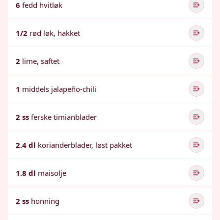
6
fedd hvitløk
1/2
rød løk, hakket
2
lime, saftet
1
middels jalapeño-chili
2 ss
ferske timianblader
2.4 dl
korianderblader, løst pakket
1.8 dl
maisolje
2 ss
honning