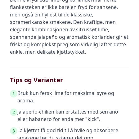
flankesteken er ikke bare en fryd for sansene,
men også en hyllest til de klassiske,
søramerikanske smakene. Den kraftige, men
elegante kombinasjonen av sitrussøt lime,
spennende jalapeño og aromatisk koriander gir et
friskt og komplekst preg som virkelig løfter dette
enkle, men delikate kjøttstykket.
Tips og Varianter
Bruk kun fersk lime for maksimal syre og
1
aroma.
Jalapeño-chilien kan erstattes med serrano
2
eller habanero for enda mer "kick".
La kjøttet få god tid til å hvile og absorbere
3
smakene før du skjærer det opp.