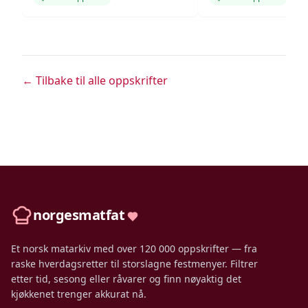
← Tilbake til alle oppskrifter
norgesmatfat
Et norsk matarkiv med over 120 000 oppskrifter — fra
raske hverdagsretter til storslagne festmenyer. Filtrer
etter tid, sesong eller råvarer og finn nøyaktig det
kjøkkenet trenger akkurat nå.