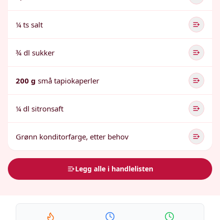
¼ ts salt
¾ dl sukker
200 g
små tapiokaperler
¼ dl sitronsaft
Grønn konditorfarge, etter behov
Legg alle i handlelisten