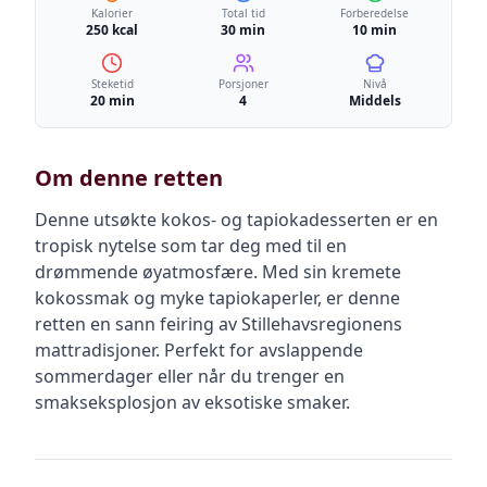
Kalorier
Total tid
Forberedelse
250 kcal
30 min
10 min
Steketid
Porsjoner
Nivå
20 min
4
Middels
Om denne retten
Denne utsøkte kokos- og tapiokadesserten er en
tropisk nytelse som tar deg med til en
drømmende øyatmosfære. Med sin kremete
kokossmak og myke tapiokaperler, er denne
retten en sann feiring av Stillehavsregionens
mattradisjoner. Perfekt for avslappende
sommerdager eller når du trenger en
smakseksplosjon av eksotiske smaker.