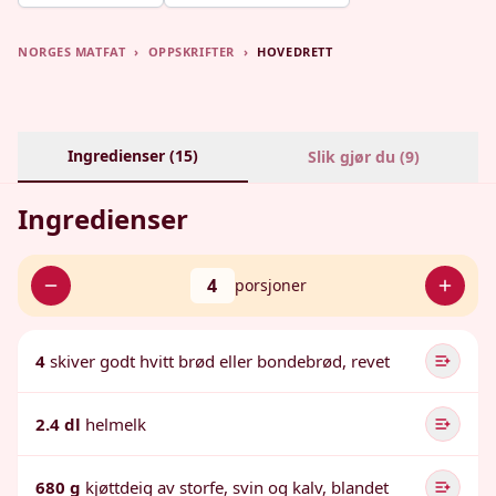
NORGES MATFAT
›
OPPSKRIFTER
›
HOVEDRETT
Ingredienser (
15
)
Slik gjør du (
9
)
Ingredienser
4
porsjoner
4
skiver godt hvitt brød eller bondebrød, revet
2.4 dl
helmelk
680 g
kjøttdeig av storfe, svin og kalv, blandet