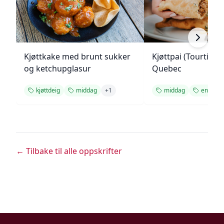
Kjøttkake med brunt sukker
Kjøttpai (Tourtière)
og ketchupglasur
Quebec
kjøttdeig
middag
+
1
middag
enkel op
← Tilbake til alle oppskrifter