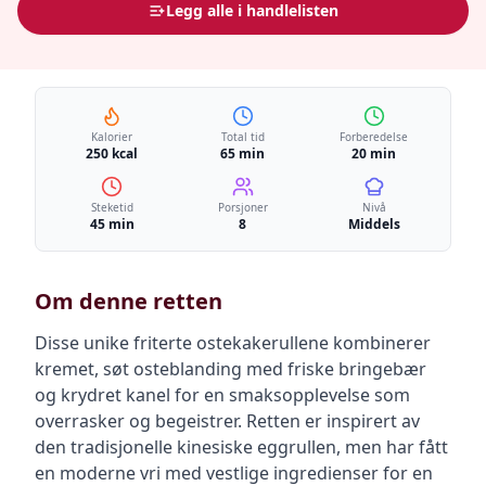
Legg alle i handlelisten
Kalorier
Total tid
Forberedelse
250 kcal
65 min
20 min
Steketid
Porsjoner
Nivå
45 min
8
Middels
Om denne retten
Disse unike friterte ostekakerullene kombinerer
kremet, søt osteblanding med friske bringebær
og krydret kanel for en smaksopplevelse som
overrasker og begeistrer. Retten er inspirert av
den tradisjonelle kinesiske eggrullen, men har fått
en moderne vri med vestlige ingredienser for en