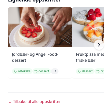
Jordbær- og Angel Food-
Fruktpizza med kr
dessert
friske bær
ostekake
dessert
+
1
dessert
bringeb
← Tilbake til alle oppskrifter