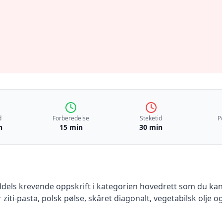
d
Forberedelse
Steketid
P
n
15 min
30 min
dels krevende
oppskrift
i kategorien hovedrett
som du kan 
r ziti-pasta, polsk pølse, skåret diagonalt, vegetabilsk olje
og