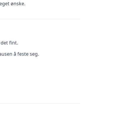
eget ønske.
et fint.
ausen å feste seg.