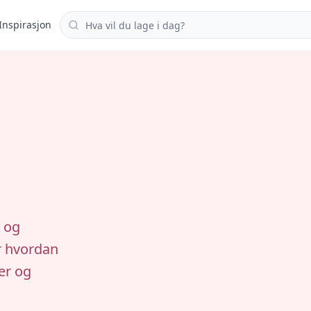
Søk i oppskrifter
Inspirasjon
- og
ær hvordan
er og