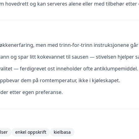
 hovedrett og kan serveres alene eller med tilbehør etter 
kkenerfaring, men med trinn-for-trinn instruksjonene går d
vann og spar litt kokevannet til sausen — stivelsen hjelper s
valitet — ferdigrevet ost inneholder ofte antiklumpemiddel.
ppbevar dem på romtemperatur, ikke i kjøleskapet.
dder etter egen preferanse.
lser
enkel oppskrift
kielbasa