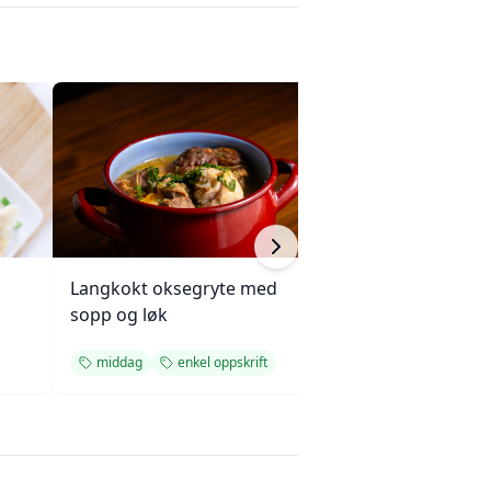
Langkokt oksegryte med
Kjøttkake med b
sopp og løk
og ketchupglasu
middag
enkel oppskrift
middag
enkel