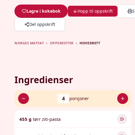
Lagre i kokebok
Hopp til oppskrift
S
Del oppskrift
NORGES MATFAT
›
OPPSKRIFTER
›
HOVEDRETT
Ingredienser
4
porsjoner
455 g
tørr ziti-pasta