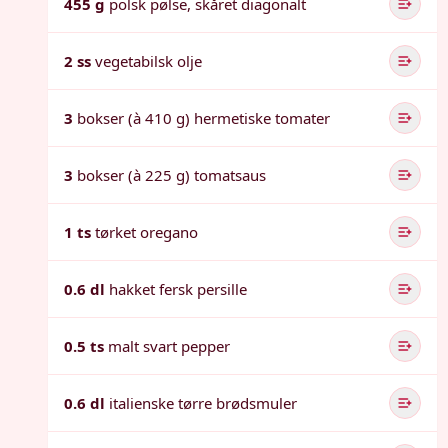
455 g
polsk pølse, skåret diagonalt
2 ss
vegetabilsk olje
3
bokser (à 410 g) hermetiske tomater
3
bokser (à 225 g) tomatsaus
1 ts
tørket oregano
0.6 dl
hakket fersk persille
0.5 ts
malt svart pepper
0.6 dl
italienske tørre brødsmuler