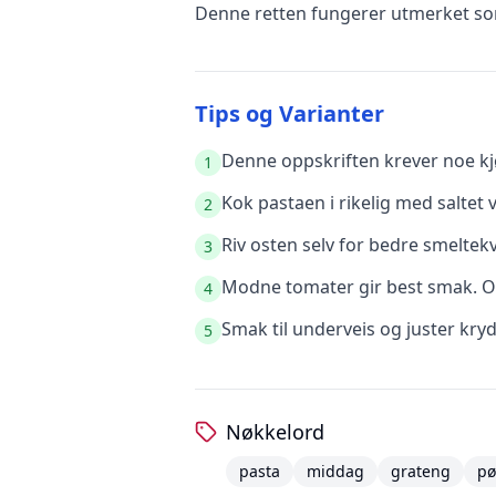
Denne retten fungerer utmerket som
Tips og Varianter
Denne oppskriften krever noe kjø
1
Kok pastaen i rikelig med saltet 
2
Riv osten selv for bedre smeltek
3
Modne tomater gir best smak. O
4
Smak til underveis og juster kry
5
Nøkkelord
pasta
middag
grateng
pø