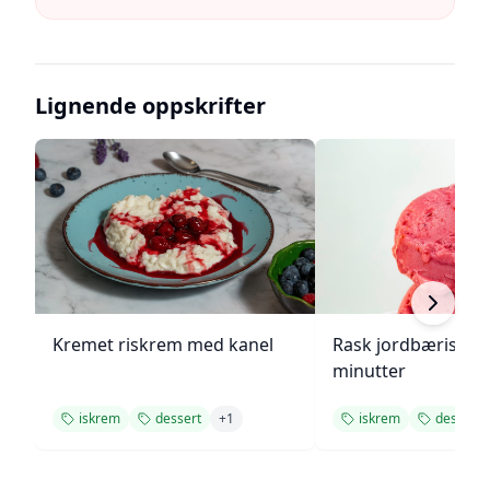
Lignende oppskrifter
Kremet riskrem med kanel
Rask jordbæriskre
minutter
iskrem
dessert
+
1
iskrem
dessert