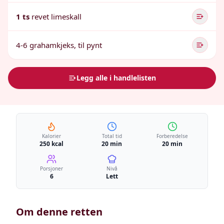
1 ts
revet limeskall
4-6 grahamkjeks, til pynt
Legg alle i handlelisten
Kalorier
Total tid
Forberedelse
250 kcal
20 min
20 min
Porsjoner
Nivå
6
Lett
Om denne retten