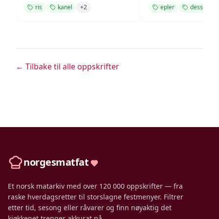
ris
kanel
+
2
epler
dessert
← Tilbake til alle oppskrifter
norgesmatfat
Et norsk matarkiv med over 120 000 oppskrifter — fra
raske hverdagsretter til storslagne festmenyer. Filtrer
etter tid, sesong eller råvarer og finn nøyaktig det
kjøkkenet trenger akkurat nå.