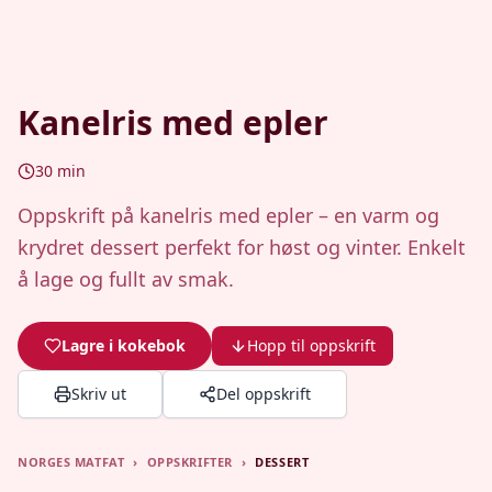
Kanelris med epler
30
min
Oppskrift på kanelris med epler – en varm og
krydret dessert perfekt for høst og vinter. Enkelt
å lage og fullt av smak.
Lagre i kokebok
Hopp til oppskrift
Skriv ut
Del oppskrift
NORGES MATFAT
›
OPPSKRIFTER
›
DESSERT