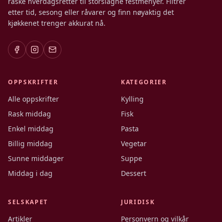
raske hverdagsretter til storslagne festmenyer. Filtrer
etter tid, sesong eller råvarer og finn nøyaktig det
kjøkkenet trenger akkurat nå.
OPPSKRIFTER
KATEGORIER
Alle oppskrifter
Kylling
Rask middag
Fisk
Enkel middag
Pasta
Billig middag
Vegetar
Sunne middager
Suppe
Middag i dag
Dessert
SELSKAPET
JURIDISK
Artikler
Personvern og vilkår