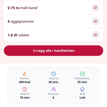
0.75 ts
malt kanel
9
eggeplommer
1.8 dl
sukker
Legg alle i handlelisten
Kalorier
Total tid
Forberedelse
200 kcal
30 min
20 min
Steketid
Porsjoner
Nivå
10 min
6
Lett