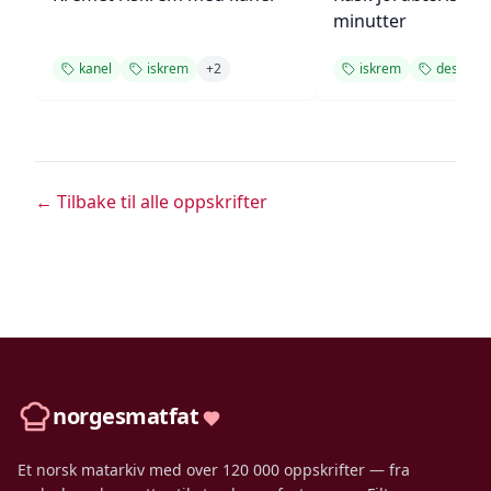
minutter
kanel
iskrem
+
2
iskrem
dessert
← Tilbake til alle oppskrifter
norgesmatfat
Et norsk matarkiv med over 120 000 oppskrifter — fra