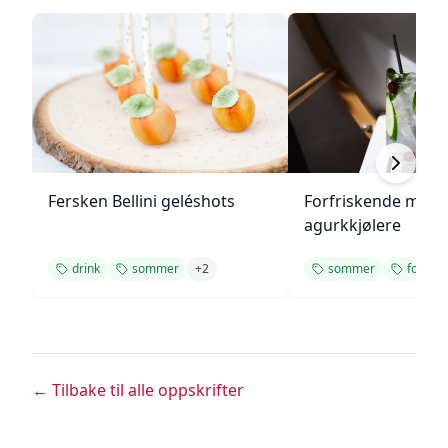
Fersken Bellini geléshots
Forfriskende melo
agurkkjølere
drink
sommer
+
2
sommer
forfris
← Tilbake til alle oppskrifter