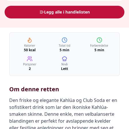
Legg alle i handlelisten
Kalorier
Total tid
Forberedelse
50 kcal
5 min
5 min
Porsjoner
Nivå
2
Lett
Om denne retten
Den friske og elegante Kahlúa og Club Soda er en
sofistikert drink som lar den ikoniske Kahlúa-
smaken skinne. Denne enkle, men velbalanserte
blandingen er perfekt for avslappende kvelder
eller festlige anledninger, og bringer med seg et