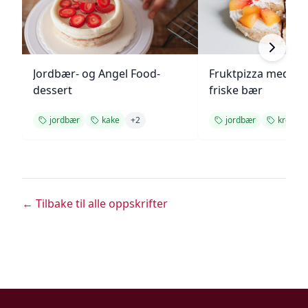
Jordbær- og Angel Food-
Fruktpizza med kr
dessert
friske bær
jordbær
kake
+
2
jordbær
krem
← Tilbake til alle oppskrifter