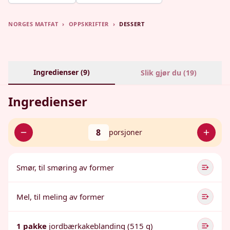
NORGES MATFAT
›
OPPSKRIFTER
›
DESSERT
Ingredienser (
9
)
Slik gjør du (
19
)
Ingredienser
8
porsjoner
Smør, til smøring av former
Mel, til meling av former
1 pakke
jordbærkakeblanding (515 g)