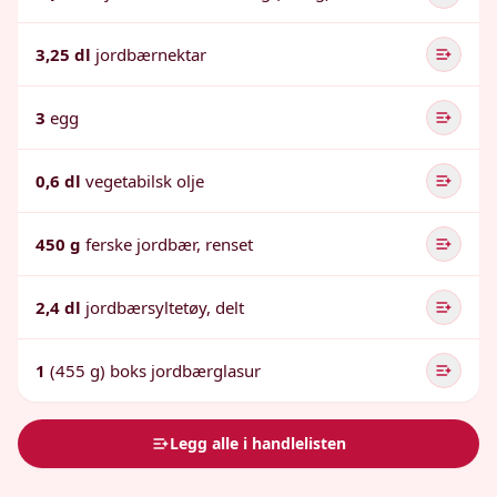
3,25 dl
jordbærnektar
3
egg
0,6 dl
vegetabilsk olje
450 g
ferske jordbær, renset
2,4 dl
jordbærsyltetøy, delt
1
(455 g) boks jordbærglasur
Legg alle i handlelisten