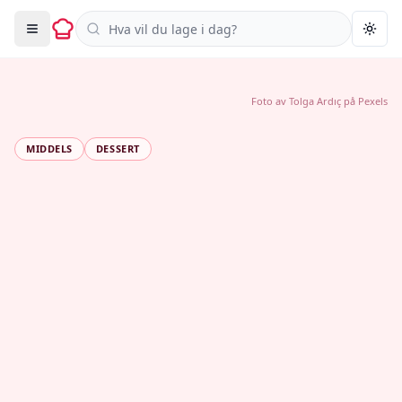
Søk i oppskrifter
Togg
Foto av
Tolga Ardıç
på
Pexels
MIDDELS
DESSERT