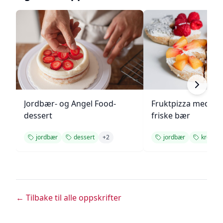
Jordbær- og Angel Food-
Fruktpizza med kr
dessert
friske bær
jordbær
dessert
+
2
jordbær
kremos
← Tilbake til alle oppskrifter