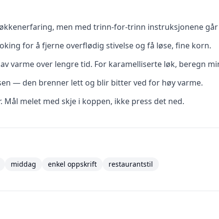
kkenerfaring, men med trinn-for-trinn instruksjonene går d
oking for å fjerne overflødig stivelse og få løse, fine korn.
av varme over lengre tid. For karamelliserte løk, beregn mi
ssen — den brenner lett og blir bitter ved for høy varme.
r. Mål melet med skje i koppen, ikke press det ned.
middag
enkel oppskrift
restaurantstil