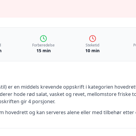
d
Forberedelse
Steketid
P
n
15 min
10 min
il)
er en
middels krevende
oppskrift
i kategorien hovedret
uderer
hode rød salat, vasket og revet, mellomstore friske t
skriften gir
4
porsjoner.
 hovedrett og kan serveres alene eller med tilbehør etter 