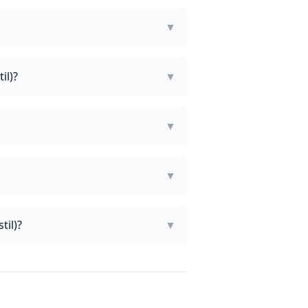
▼
il)?
▼
▼
▼
til)?
▼