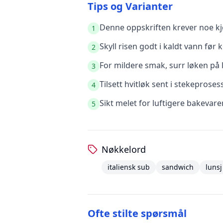
Tips og Varianter
Denne oppskriften krever noe kjø
1
Skyll risen godt i kaldt vann før k
2
For mildere smak, surr løken på l
3
Tilsett hvitløk sent i stekeprose
4
Sikt melet for luftigere bakevare
5
Nøkkelord
italiensk sub
sandwich
lunsj
Ofte stilte spørsmål