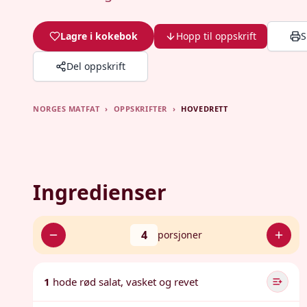
Lagre i kokebok
Hopp til oppskrift
S
Del oppskrift
NORGES MATFAT
›
OPPSKRIFTER
›
HOVEDRETT
Ingredienser
4
porsjoner
1
hode rød salat, vasket og revet