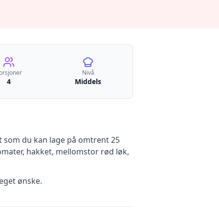
orsjoner
Nivå
4
Middels
t
som du kan lage på omtrent 25
omater, hakket, mellomstor rød løk,
eget ønske.