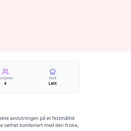
orsjoner
Nivå
4
Lett
te avslutningen på et festmåltid
e søthet kombinert med den friske,