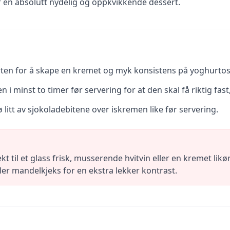
 en absolutt nydelig og oppkvikkende dessert.
rten for å skape en kremet og myk konsistens på yoghurtos
n i minst to timer før servering for at den skal få riktig fa
rø litt av sjokoladebitene over iskremen like før servering.
t til et glass frisk, musserende hvitvin eller en kremet li
ler mandelkjeks for en ekstra lekker kontrast.