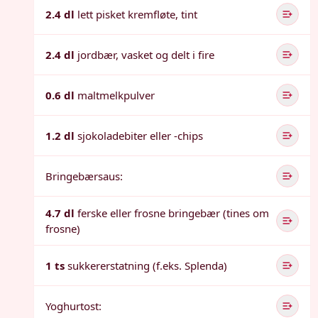
2.4 dl
lett pisket kremfløte, tint
2.4 dl
jordbær, vasket og delt i fire
0.6 dl
maltmelkpulver
1.2 dl
sjokoladebiter eller -chips
Bringebærsaus:
4.7 dl
ferske eller frosne bringebær (tines om
frosne)
1 ts
sukkererstatning (f.eks. Splenda)
Yoghurtost: