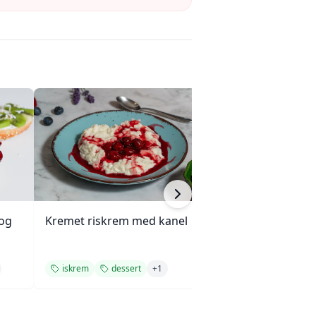
 og
Kremet riskrem med kanel
Ananasgrateng
iskrem
dessert
+
1
dessert
enkel