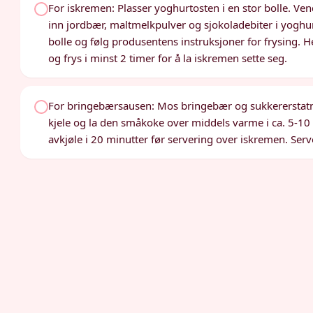
For iskremen: Plasser yoghurtosten i en stor bolle. Ve
inn jordbær, maltmelkpulver og sjokoladebiter i yogh
bolle og følg produsentens instruksjoner for frysing. 
og frys i minst 2 timer for å la iskremen sette seg.
For bringebærsausen: Mos bringebær og sukkererstatning 
kjele og la den småkoke over middels varme i ca. 5-10 m
avkjøle i 20 minutter før servering over iskremen. S