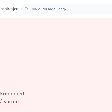
Søk i oppskrifter
Inspirasjon
iskrem med
på varme