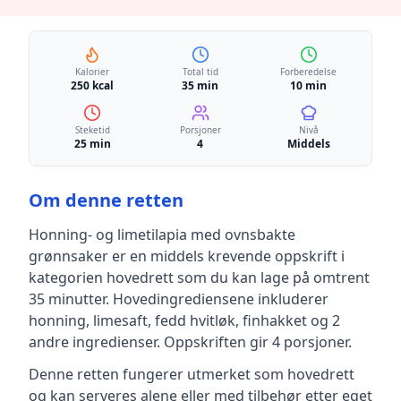
Kalorier
Total tid
Forberedelse
250 kcal
35 min
10 min
Steketid
Porsjoner
Nivå
25 min
4
Middels
Om denne retten
Honning- og limetilapia med ovnsbakte
grønnsaker
er en
middels krevende
oppskrift
i
kategorien hovedrett
som du kan lage på omtrent
35 minutter
.
Hovedingrediensene inkluderer
honning, limesaft, fedd hvitløk, finhakket
og 2
andre ingredienser
.
Oppskriften gir
4
porsjoner.
Denne retten fungerer utmerket som hovedrett
og kan serveres alene eller med tilbehør etter eget