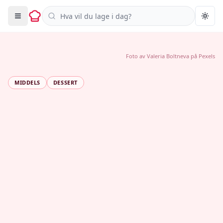
Søk i oppskrifter
Togg
Foto av
Valeria Boltneva
på
Pexels
MIDDELS
DESSERT