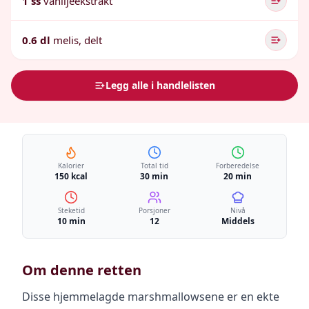
1 ss
vaniljeekstrakt
0.6 dl
melis, delt
Legg alle i handlelisten
Kalorier
Total tid
Forberedelse
150 kcal
30 min
20 min
Steketid
Porsjoner
Nivå
10 min
12
Middels
Om denne retten
Disse hjemmelagde marshmallowsene er en ekte