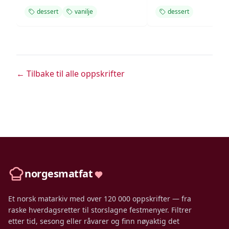
dessert
vanilje
dessert
← Tilbake til alle oppskrifter
norgesmatfat
Et norsk matarkiv med over 120 000 oppskrifter — fra
raske hverdagsretter til storslagne festmenyer. Filtrer
etter tid, sesong eller råvarer og finn nøyaktig det