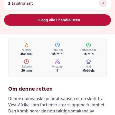
2 ts
sitronsaft
Legg alle i handlelisten
Kalorier
Total tid
Forberedelse
450 kcal
45 min
15 min
Steketid
Porsjoner
Nivå
30 min
4
Middels
Om denne retten
Denne guineanske peanøttsausen er en skatt fra
Vest-Afrika som fortjener større oppmerksomhet.
Den kombinerer de nøtteaktige smakene av