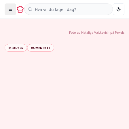
Søk i oppskrifter
Togg
Foto av
Nataliya Vaitkevich
på
Pexels
MIDDELS
HOVEDRETT