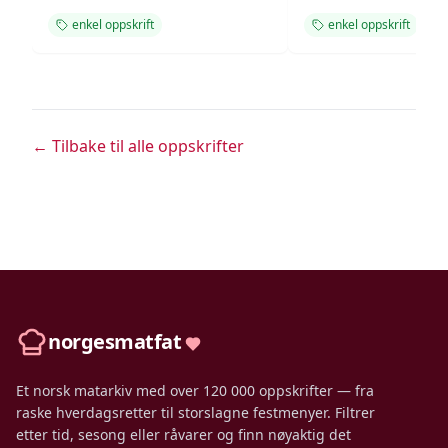
enkel oppskrift
enkel oppskrift
← Tilbake til alle oppskrifter
norgesmatfat
Et norsk matarkiv med over 120 000 oppskrifter — fra
raske hverdagsretter til storslagne festmenyer. Filtrer
etter tid, sesong eller råvarer og finn nøyaktig det