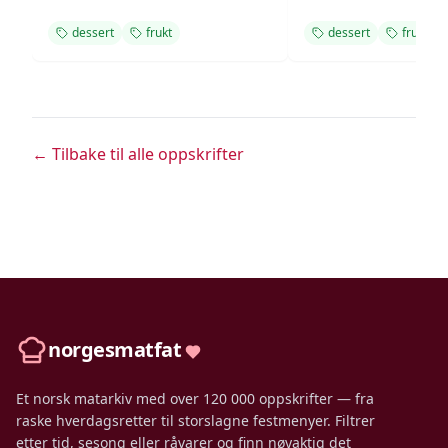
dessert
frukt
dessert
frukt
← Tilbake til alle oppskrifter
norgesmatfat
Et norsk matarkiv med over 120 000 oppskrifter — fra
raske hverdagsretter til storslagne festmenyer. Filtrer
etter tid, sesong eller råvarer og finn nøyaktig det