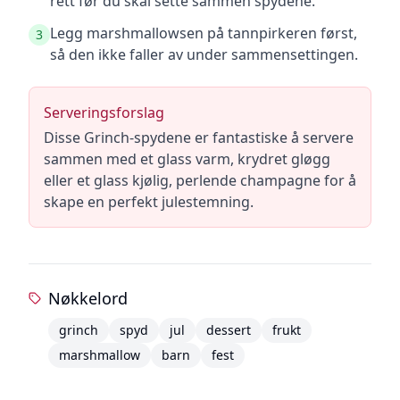
rett før du skal sette sammen spydene.
Legg marshmallowsen på tannpirkeren først,
3
så den ikke faller av under sammensettingen.
Serveringsforslag
Disse Grinch-spydene er fantastiske å servere
sammen med et glass varm, krydret gløgg
eller et glass kjølig, perlende champagne for å
skape en perfekt julestemning.
Nøkkelord
grinch
spyd
jul
dessert
frukt
marshmallow
barn
fest