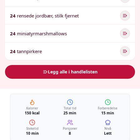
24
rensede jordbær, stilk fjernet
24
miniatyrmarshmallows
24
tannpirkere
Legg alle i handlelisten
Kalorier
Total tid
Forberedelse
150 kcal
25 min
15 min
Steketid
Porsjoner
Nivå
10 min
8
Lett