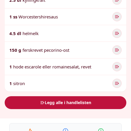
2.5 dl
kyllingkraft
1 ss
Worcestershiresaus
4.5 dl
helmelk
150 g
ferskrevet pecorino-ost
1
hode escarole eller romainesalat, revet
1
sitron
Legg alle i handlelisten