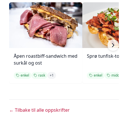
Åpen roastbiff-sandwich med
Sprø tunfisk-tosta
surkål og ost
enkel
rask
+
1
enkel
middag
← Tilbake til alle oppskrifter