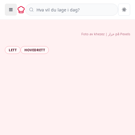
Søk i oppskrifter
Togg
Foto av
khezez | خزاز
på
Pexels
LETT
HOVEDRETT