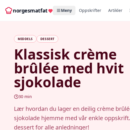
norgesmatfat
Meny
Oppskrifter
Artikler
MIDDELS
DESSERT
Klassisk crème
brûlée med hvit
sjokolade
30
min
Lær hvordan du lager en deilig crème brûlé
sjokolade hjemme med vår enkle oppskrift.
dessert for alle anledninger!