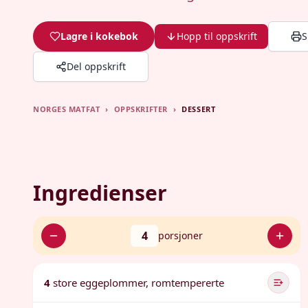
Lagre i kokebok
Hopp til oppskrift
S
Del oppskrift
NORGES MATFAT
›
OPPSKRIFTER
›
DESSERT
Ingredienser
4
porsjoner
4
store eggeplommer, romtempererte