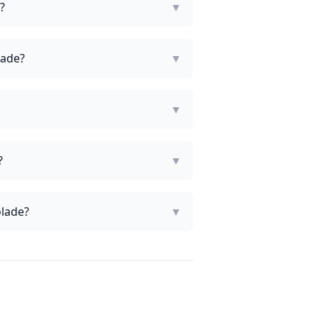
?
▼
lade?
▼
▼
?
▼
olade?
▼