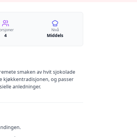
orsjoner
Nivå
4
Middels
kremete smaken av hvit sjokolade
ke kjøkkentradisjonen, og passer
ielle anledninger.
andingen.