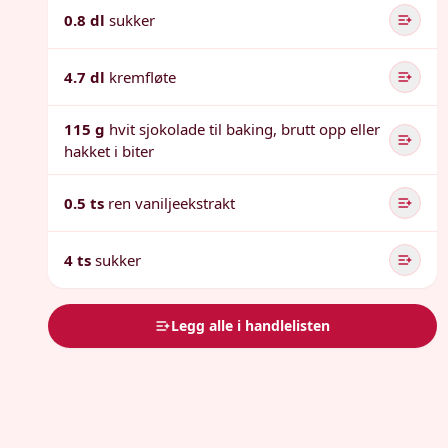
0.8 dl
sukker
4.7 dl
kremfløte
115 g
hvit sjokolade til baking, brutt opp eller
hakket i biter
0.5 ts
ren vaniljeekstrakt
4 ts
sukker
Legg alle i handlelisten