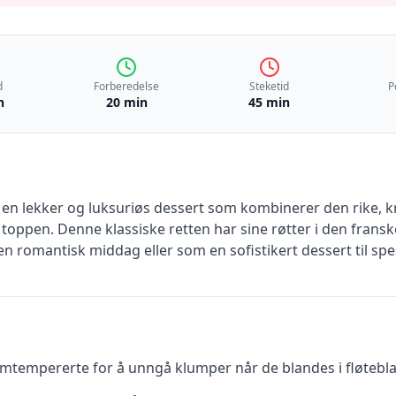
d
Forberedelse
Steketid
P
n
20 min
45 min
 en lekker og luksuriøs dessert som kombinerer den rike, 
oppen. Denne klassiske retten har sine røtter i den frans
n romantisk middag eller som en sofistikert dessert til spes
mtempererte for å unngå klumper når de blandes i fløtebl