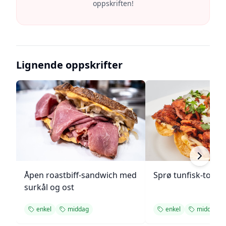
oppskriften!
Lignende oppskrifter
Åpen roastbiff-sandwich med
Sprø tunfisk-tosta
surkål og ost
enkel
middag
enkel
middag