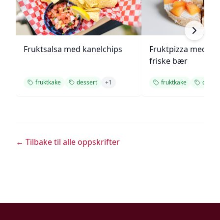
Fruktsalsa med kanelchips
Fruktpizza med kr
friske bær
fruktkake
dessert
+
1
fruktkake
desser
← Tilbake til alle oppskrifter