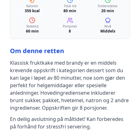
Kalorier
Total tid
Forberedelse
350 kcal
80 min
20 min
Steketid
Porsjoner
Nivå
60 min
8
Middels
Om denne retten
Klassisk fruktkake med brandy
er en
middels
krevende
oppskrift
i kategorien dessert
som du
kan lage i løpet av 80 minutter, noe som gjør den
perfekt for helgemiddager eller spesielle
anledninger
.
Hovedingrediensene inkluderer
brunt sukker, pakket, hvetemel, natron
og 2 andre
ingredienser
.
Oppskriften gir
8
porsjoner.
En deilig avslutning på måltidet! Kan forberedes
på forhånd for stressfri servering.