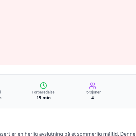
d
Forberedelse
Porsjoner
n
15 min
4
ssert er en herlig avslutning på et sommerlig måltid. Denne