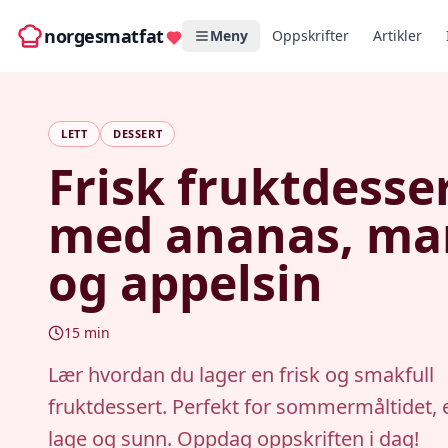
norgesmatfat
Meny
Oppskrifter
Artikler
LETT
DESSERT
Frisk fruktdesse
med ananas, m
og appelsin
15
min
Lær hvordan du lager en frisk og smakfull
fruktdessert. Perfekt for sommermåltidet, 
lage og sunn. Oppdag oppskriften i dag!