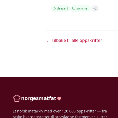
dessert
sommer
+
2
← Tilbake til alle oppskrifter
norgesmatfat
Et norsk matarkiv med over 120 000 oppskrifter — fra
raske hverdagsretter til storslagne festmenyer. Filtrer