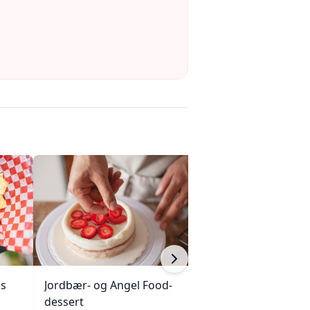
ps
Jordbær- og Angel Food-
Fruktpizza med 
dessert
friske bær