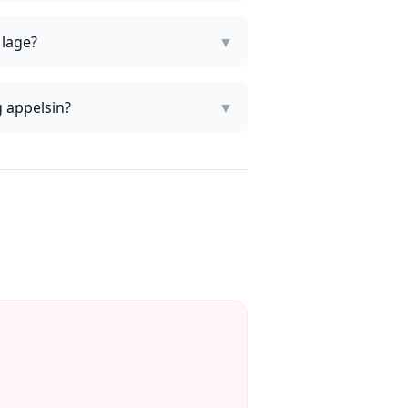
 lage?
▼
 appelsin?
▼