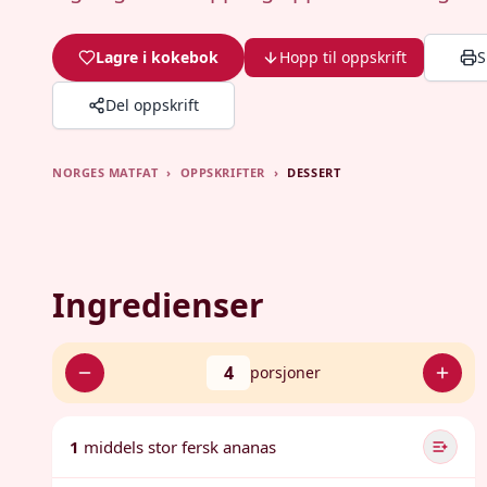
Lagre i kokebok
Hopp til oppskrift
S
Del oppskrift
NORGES MATFAT
›
OPPSKRIFTER
›
DESSERT
Ingredienser
4
porsjoner
1
middels stor fersk ananas