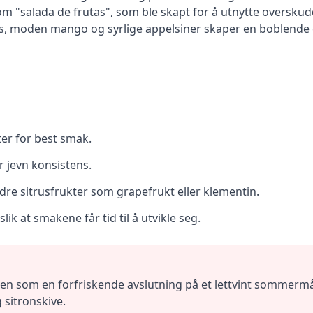
 som "salada de frutas", som ble skapt for å utnytte overskud
s, moden mango og syrlige appelsiner skaper en boblende e
ter for best smak.
r jevn konsistens.
re sitrusfrukter som grapefrukt eller klementin.
slik at smakene får tid til å utvikle seg.
ten som en forfriskende avslutning på et lettvint sommerm
 sitronskive.