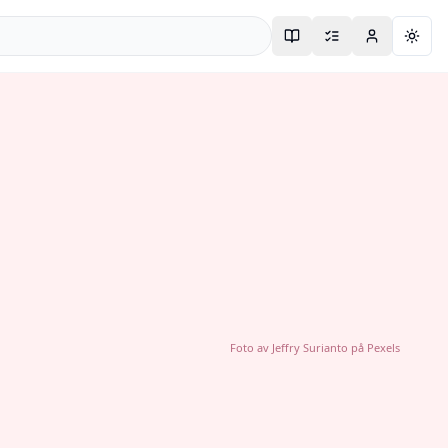
Togg
Foto av
Jeffry Surianto
på
Pexels