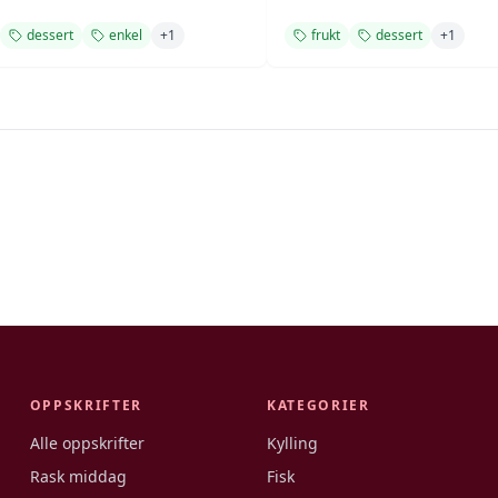
dessert
enkel
+
1
frukt
dessert
+
1
OPPSKRIFTER
KATEGORIER
Alle oppskrifter
Kylling
Rask middag
Fisk