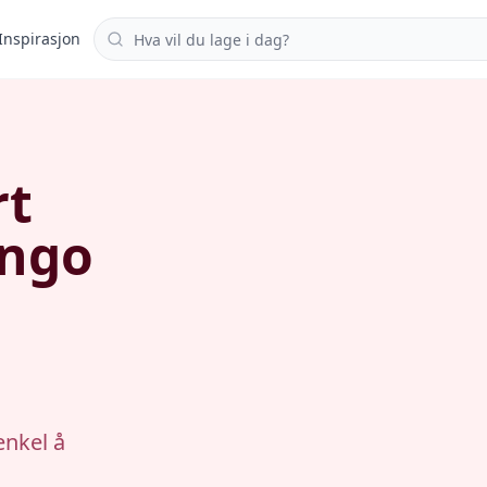
Søk i oppskrifter
Inspirasjon
rt
ango
enkel å