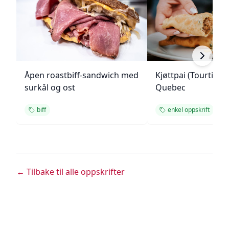
Åpen roastbiff-sandwich med
Kjøttpai (Tourtière)
surkål og ost
Quebec
biff
enkel oppskrift
← Tilbake til alle oppskrifter