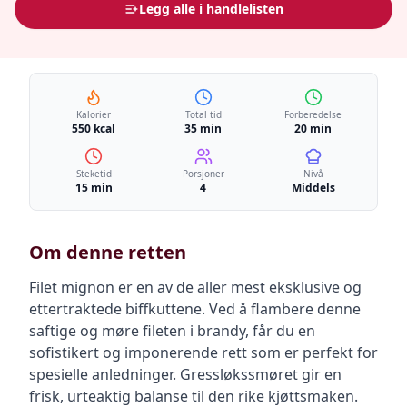
Legg alle i handlelisten
Kalorier
Total tid
Forberedelse
550 kcal
35 min
20 min
Steketid
Porsjoner
Nivå
15 min
4
Middels
Om denne retten
Filet mignon er en av de aller mest eksklusive og
ettertraktede biffkuttene. Ved å flambere denne
saftige og møre fileten i brandy, får du en
sofistikert og imponerende rett som er perfekt for
spesielle anledninger. Gressløkssmøret gir en
frisk, urteaktig balanse til den rike kjøttsmaken.