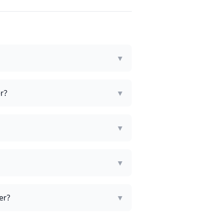
▼
er?
▼
▼
▼
er?
▼