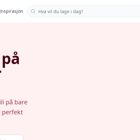
Søk i oppskrifter
Inspirasjon
 på
r
li på bare
 perfekt