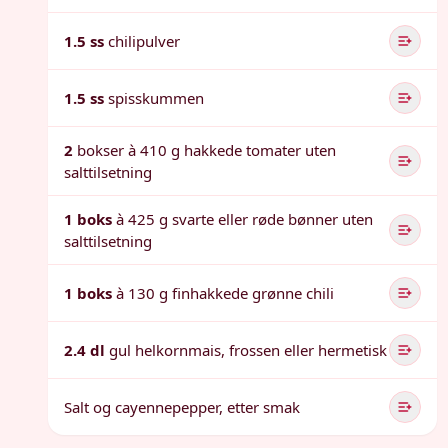
1.5 ss
chilipulver
1.5 ss
spisskummen
2
bokser à 410 g hakkede tomater uten
salttilsetning
1 boks
à 425 g svarte eller røde bønner uten
salttilsetning
1 boks
à 130 g finhakkede grønne chili
2.4 dl
gul helkornmais, frossen eller hermetisk
Salt og cayennepepper, etter smak