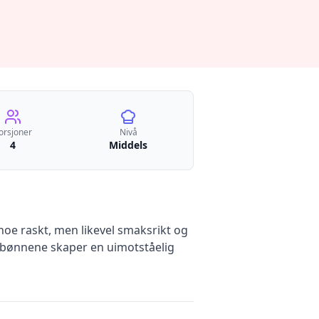
orsjoner
Nivå
4
Middels
 noe raskt, men likevel smaksrikt og
 bønnene skaper en uimotståelig