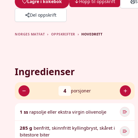
Lagre i kokebok
Hopp til oppskrift
S
Del oppskrift
NORGES MATFAT
›
OPPSKRIFTER
›
HOVEDRETT
Ingredienser
4
porsjoner
1 ss
rapsolje eller ekstra virgin olivenolje
285 g
benfritt, skinnfritt kyllingbryst, skåret i
bitestore biter