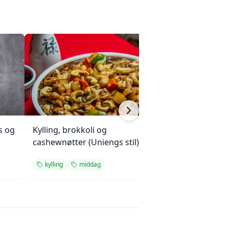
s og
Kylling, brokkoli og
Saktekokt kyllin
cashewnøtter (Uniengs stil)
dumplings
kylling
middag
kylling
midda