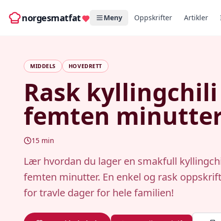
norgesmatfat
Meny
Oppskrifter
Artikler
MIDDELS
HOVEDRETT
Rask kyllingchili
femten minutte
15
min
Lær hvordan du lager en smakfull kyllingchi
femten minutter. En enkel og rask oppskrift
for travle dager for hele familien!