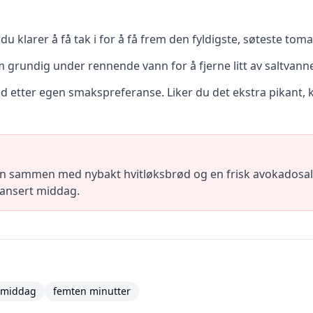
 klarer å få tak i for å få frem den fyldigste, søteste tom
m grundig under rennende vann for å fjerne litt av saltvanne
d etter egen smakspreferanse. Liker du det ekstra pikant, ka
ien sammen med nybakt hvitløksbrød og en frisk avokadosa
alansert middag.
middag
femten minutter