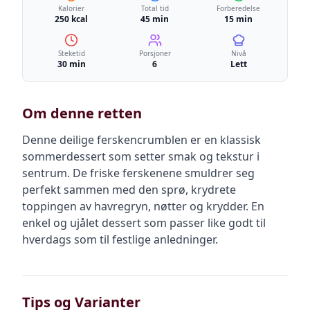
Kalorier
Total tid
Forberedelse
250 kcal
45 min
15 min
Steketid
Porsjoner
Nivå
30 min
6
Lett
Om denne retten
Denne deilige ferskencrumblen er en klassisk
sommerdessert som setter smak og tekstur i
sentrum. De friske ferskenene smuldrer seg
perfekt sammen med den sprø, krydrete
toppingen av havregryn, nøtter og krydder. En
enkel og ujålet dessert som passer like godt til
hverdags som til festlige anledninger.
Tips og Varianter