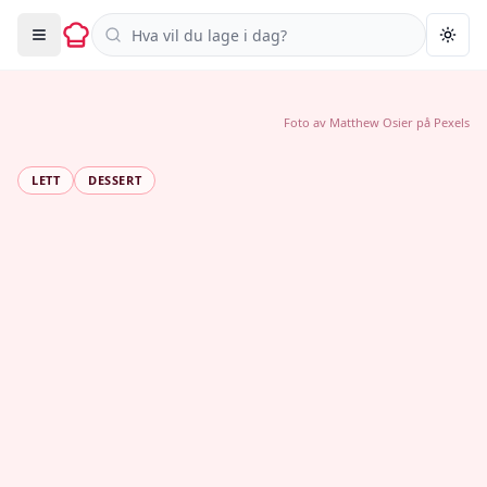
Søk i oppskrifter
Togg
Foto av
Matthew Osier
på
Pexels
LETT
DESSERT