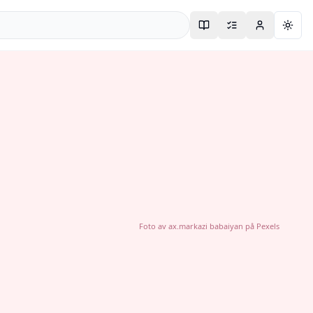
Togg
Foto av
ax.markazi babaiyan
på
Pexels