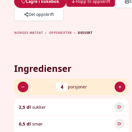
Lagre i kokebok
Hopp til oppskrift
S
Del oppskrift
NORGES MATFAT
›
OPPSKRIFTER
›
DESSERT
Ingredienser
4
porsjoner
2,5 dl
sukker
0,5 dl
smør