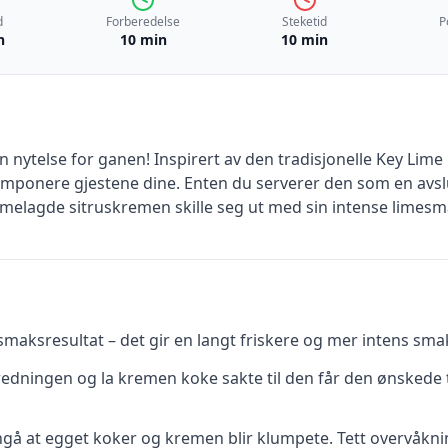
d
Forberedelse
Steketid
P
n
10 min
10 min
nytelse for ganen! Inspirert av den tradisjonelle Key Lime 
imponere gjestene dine. Enten du serverer den som en avsl
mmelagde sitruskremen skille seg ut med sin intense limes
 smaksresultat – det gir en langt friskere og mer intens sma
redningen og la kremen koke sakte til den får den ønskede 
ngå at egget koker og kremen blir klumpete. Tett overvåknin