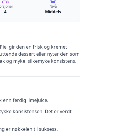
orsjoner
Nivå
4
Middels
Pie, gir den en frisk og kremet
uttende dessert eller nyter den som
mak og myke, silkemyke konsistens.
k enn ferdig limejuice.
tykke konsistensen. Det er verdt
g er nøkkelen til suksess.