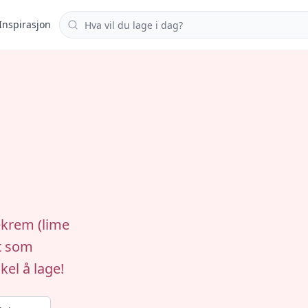
Søk i oppskrifter
Inspirasjon
ekrem (lime
t som
kel å lage!