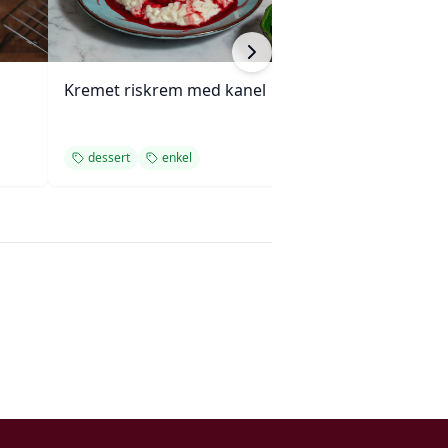
Kremet riskrem med kanel
Rask jordbærisk
minutter
dessert
enkel
dessert
enkel