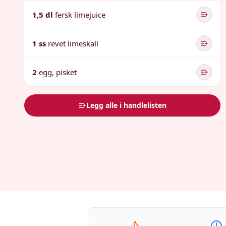
1,5 dl
fersk limejuice
1 ss
revet limeskall
2
egg, pisket
Legg alle i handlelisten