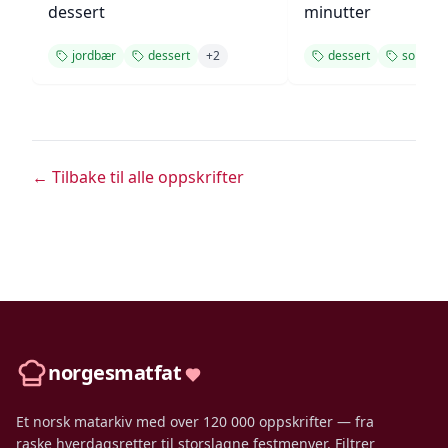
dessert
minutter
jordbær
dessert
+
2
dessert
somme
← Tilbake til alle oppskrifter
norgesmatfat
Et norsk matarkiv med over 120 000 oppskrifter — fra
raske hverdagsretter til storslagne festmenyer. Filtrer