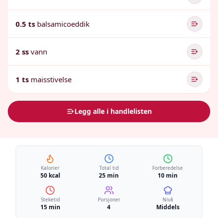
0.5 ts
balsamicoeddik
2 ss
vann
1 ts
maisstivelse
Legg alle i handlelisten
Kalorier
Total tid
Forberedelse
50 kcal
25 min
10 min
Steketid
Porsjoner
Nivå
15 min
4
Middels