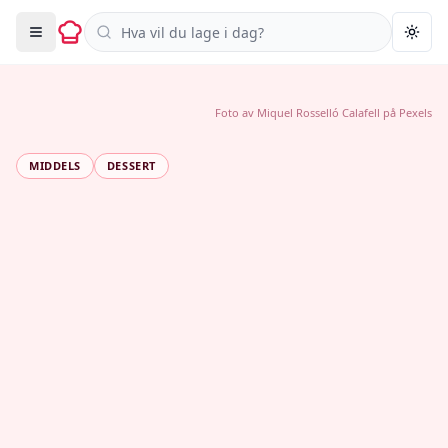
Søk i oppskrifter
Togg
Foto av
Miquel Rosselló Calafell
på
Pexels
MIDDELS
DESSERT