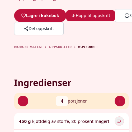
Lagre i kokebok
Hopp til oppskrift
S
Del oppskrift
NORGES MATFAT
›
OPPSKRIFTER
›
HOVEDRETT
Ingredienser
4
porsjoner
450 g
kjøttdeig av storfe, 80 prosent magert