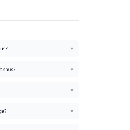
aus?
▼
t saus?
▼
▼
ge?
▼