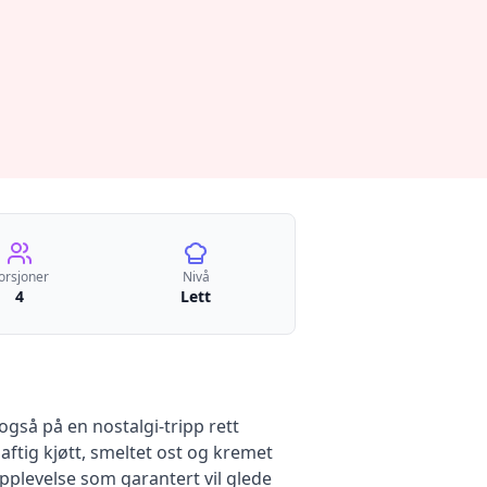
orsjoner
Nivå
4
Lett
også på en nostalgi-tripp rett
ftig kjøtt, smeltet ost og kremet
plevelse som garantert vil glede