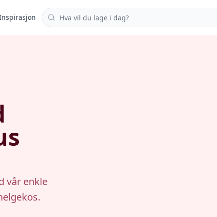
Søk i oppskrifter
Inspirasjon
d
us
d vår enkle
 helgekos.