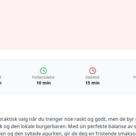
d
Forberedelse
Steketid
P
n
10 min
15 min
praktisk valg når du trenger noe raskt og godt, men de byr 
og den lokale burgerbaren. Med sin perfekte balanse av sa
en og den syltede agurken, gir de deg en fristende smaksop