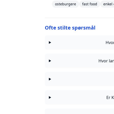
osteburgere
fast food
enkel 
Ofte stilte spørsmål
Hvo
Hvor la
Er 