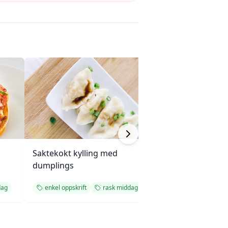
Saktekokt kylling med
Langkokt okseg
dumplings
sopp og løk
dag
enkel oppskrift
rask middag
enkel oppskrift