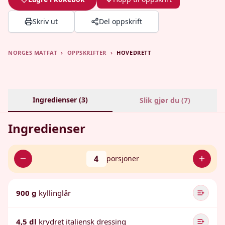
Skriv ut
Del oppskrift
NORGES MATFAT
›
OPPSKRIFTER
›
HOVEDRETT
Ingredienser (
3
)
Slik gjør du (
7
)
Ingredienser
4
porsjoner
900 g
kyllinglår
4,5 dl
krydret italiensk dressing