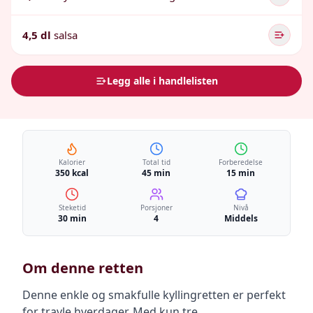
4,5 dl
salsa
Legg alle i handlelisten
Kalorier
Total tid
Forberedelse
350 kcal
45 min
15 min
Steketid
Porsjoner
Nivå
30 min
4
Middels
Om denne retten
Denne enkle og smakfulle kyllingretten er perfekt
for travle hverdager. Med kun tre