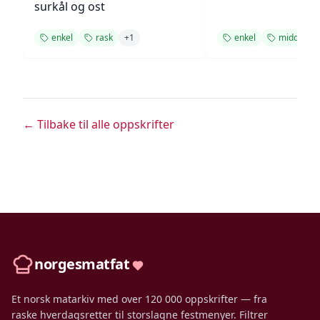
surkål og ost
enkel
rask
+
1
enkel
middag
← Tilbake til alle oppskrifter
norgesmatfat
Et norsk matarkiv med over 120 000 oppskrifter — fra
raske hverdagsretter til storslagne festmenyer. Filtrer