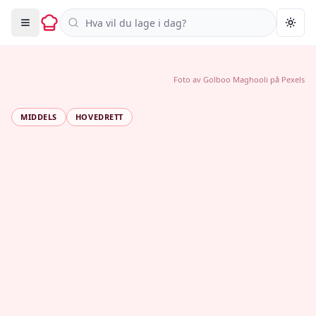
Søk i oppskrifter
Togg
Foto av
Golboo Maghooli
på
Pexels
MIDDELS
HOVEDRETT