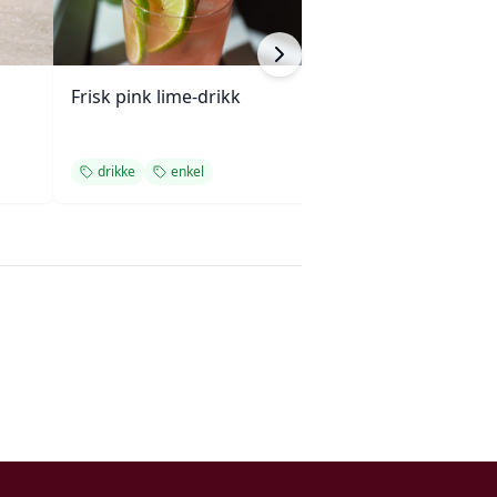
Frisk pink lime-drikk
Krydret varm sj
kardemomme
drikke
enkel
drikke