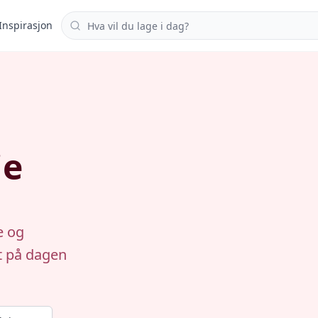
Søk i oppskrifter
Inspirasjon
ie
e og
rt på dagen