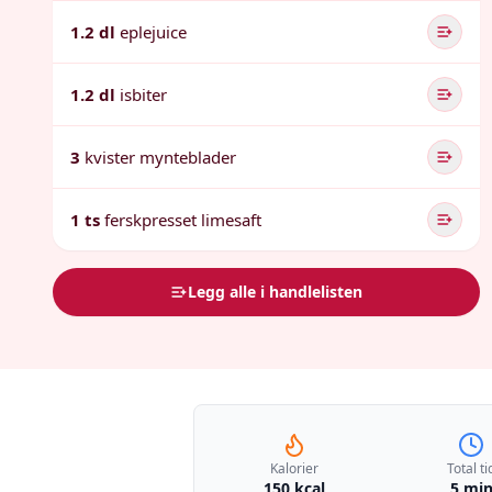
1.2 dl
eplejuice
1.2 dl
isbiter
3
kvister mynteblader
1 ts
ferskpresset limesaft
Legg alle i handlelisten
Kalorier
Total ti
150 kcal
5 mi