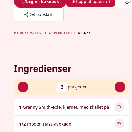
Lagre i kokebok
Hopp til oppskrift
S
Del oppskrift
NORGES MATFAT
›
OPPSKRIFTER
›
DRIKKE
Ingredienser
2
porsjoner
1
Granny Smith-eple, kjernet, med skallet på
1/2
moden Hass-avokado