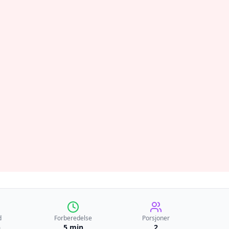
d
Forberedelse
Porsjoner
n
5 min
2