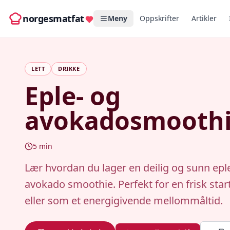
norgesmatfat
Meny
Oppskrifter
Artikler
LETT
DRIKKE
Eple- og
avokadosmooth
5
min
Lær hvordan du lager en deilig og sunn epl
avokado smoothie. Perfekt for en frisk sta
eller som et energigivende mellommåltid.