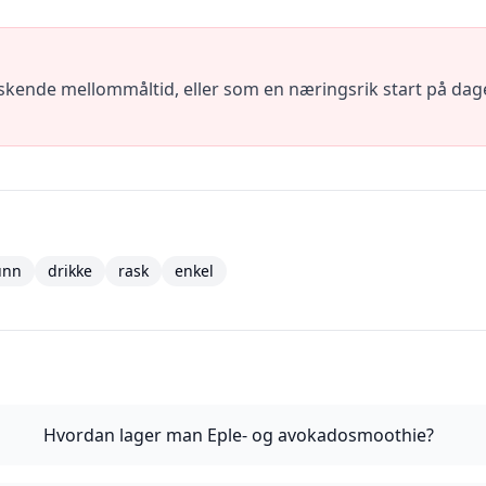
riskende mellommåltid, eller som en næringsrik start på da
unn
drikke
rask
enkel
Hvordan lager man Eple- og avokadosmoothie?