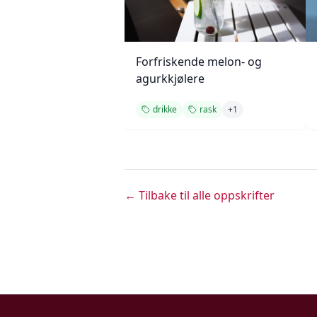
Forfriskende melon- og
agurkkjølere
drikke
rask
+
1
← Tilbake til alle oppskrifter