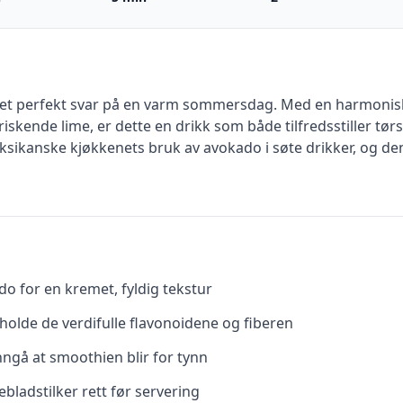
 et perfekt svar på en varm sommersdag. Med en harmonisk
skende lime, er dette en drikk som både tilfredsstiller tø
ksikanske kjøkkenets bruk av avokado i søte drikker, og den e
 for en kremet, fyldig tekstur
eholde de verdifulle flavonoidene og fiberen
unngå at smoothien blir for tynn
ladstilker rett før servering