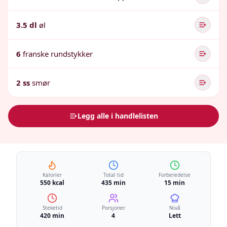
3.5 dl
øl
6
franske rundstykker
2 ss
smør
Legg alle i handlelisten
Kalorier
Total tid
Forberedelse
550 kcal
435 min
15 min
Steketid
Porsjoner
Nivå
420 min
4
Lett