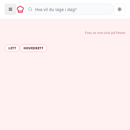
Søk i oppskrifter
Togg
Foto av
one click
på
Pexels
LETT
HOVEDRETT